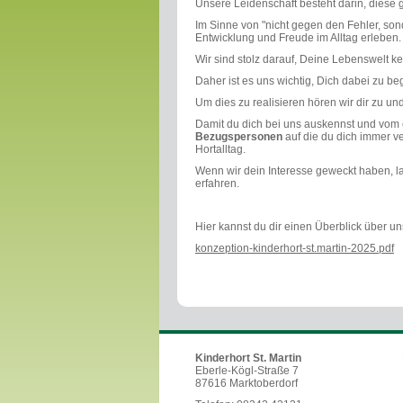
Unsere Leidenschaft besteht darin, dies
Im Sinne von "nicht gegen den Fehler, son
Entwicklung und Freude im Alltag erleben.
Wir sind stolz darauf, Deine Lebenswelt 
Daher ist es uns wichtig, Dich dabei zu b
Um dies zu realisieren hören wir dir zu u
Damit du dich bei uns auskennst und vom
Bezugspersonen
auf die du dich immer v
Hortalltag.
Wenn wir dein Interesse geweckt haben, l
erfahren.
Hier kannst du dir einen Überblick über u
konzeption-kinderhort-st.martin-2025.pdf
Kinderhort St. Martin
Eberle-Kögl-Straße 7
87616 Marktoberdorf