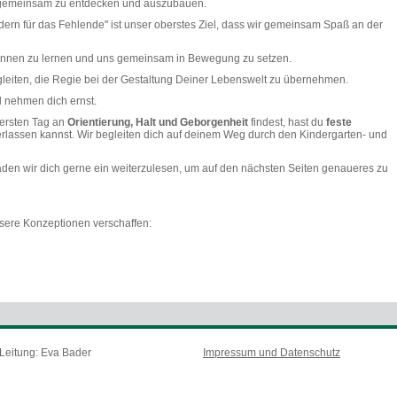
e gemeinsam zu entdecken und auszubauen.
dern für das Fehlende" ist unser oberstes Ziel, dass wir gemeinsam Spaß an der
kennen zu lernen und uns gemeinsam in Bewegung zu setzen.
egleiten, die Regie bei der Gestaltung Deiner Lebenswelt zu übernehmen.
nd nehmen dich ernst.
 ersten Tag an
Orientierung, Halt und Geborgenheit
findest, hast du
feste
erlassen kannst. Wir begleiten dich auf deinem Weg durch den Kindergarten- und
aden wir dich gerne ein weiterzulesen, um auf den nächsten Seiten genaueres zu
nsere Konzeptionen verschaffen:
Leitung: Eva Bader
Impressum und Datenschutz