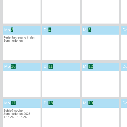
Mo
3
Di
4
Mi
5
D
Ferienbetreuung in den
Sommerferien
Mo
10
Di
11
Mi
12
D
Mo
17
Di
18
Mi
19
D
Schließwoche
Sommerferien 2026
17.8.26 - 21.8.26