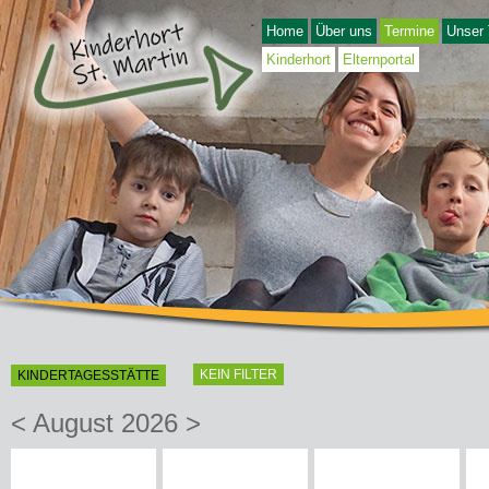
Home
Über uns
Termine
Unser
Kinderhort
Elternportal
KEIN FILTER
KINDERTAGESSTÄTTE
<
August 2026
>