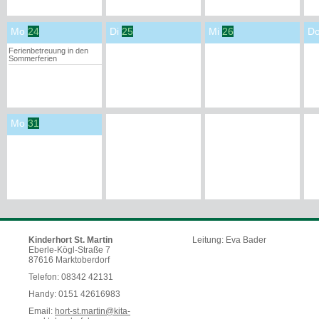
Mo
24
Di
25
Mi
26
D
Ferienbetreuung in den
Sommerferien
Mo
31
Kinderhort St. Martin
Leitung: Eva Bader
Eberle-Kögl-Straße 7
87616 Marktoberdorf
Telefon: 08342 42131
Handy: 0151 42616983
Email:
hort-st.martin@kita-