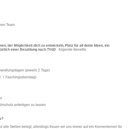
chen Team.
en, der Möglichkeit dich zu entwickeln, Platz für all deine Ideen, ein
ürlich einer Bezahlung nach TVöD
- folgende Benefits:
ndlungstagen (jeweils 2 Tage)
12. + Faschingsdienstag)
tz
örschutz anfertigen zu lassen
ns?
ind alle Stellen belegt, allerdings freuen wir uns immer auf ein Kennenlernen für