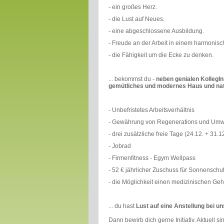
- ein großes Herz.
- die Lust auf Neues.
- eine abgeschlossene Ausbildung.
- Freude an der Arbeit in einem harmonis
- die Fähigkeit um die Ecke zu denken.
... bekommst du -
neben genialen KollegInn
gemütliches und modernes Haus und nat
- Unbefristetes Arbeitsverhältnis
- Gewährung von Regenerations und Umwa
- drei zusätzliche freie Tage (24.12. + 31.
- Jobrad
- Firmenfitness - Egym Wellpass
- 52 € jährlicher Zuschuss für Sonnenschu
- die Möglichkeit einen medizinischen Geh
... du hast
Lust auf eine Anstellung bei u
Dann bewirb dich gerne Initiativ. Aktuell s